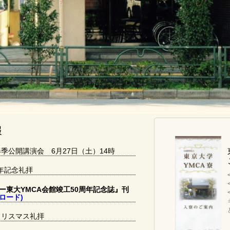
報
春季公開講演会 6月27日（土）14時
周年記念礼拝
ー東大YMCA会館竣工50周年記念誌』刊
ロード)
度クリスマス礼拝