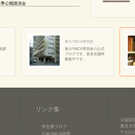
度秋季公開講演会
東大YMCA寄宿舎
挨拶
東大YMCA寄宿舎の公式
ブログです。新舎生随時
募集中です。
リンク集
公益財
東京大
学生寮ブログ
〒113-
日本YMCA同盟