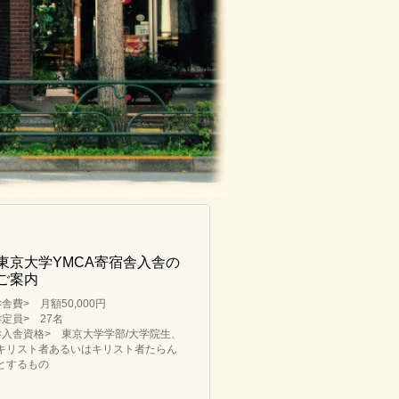
東京大学YMCA寄宿舎入舎の
ご案内
<舎費> 月額50,000円
<定員> 27名
<入舎資格> 東京大学学部/大学院生、
キリスト者あるいはキリスト者たらん
とするもの