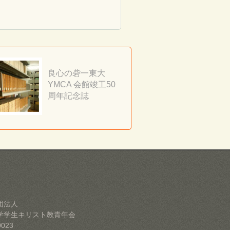
良心の砦一東大
YMCA 会館竣工50
周年記念誌
団法人
学学生キリスト教青年会
0023